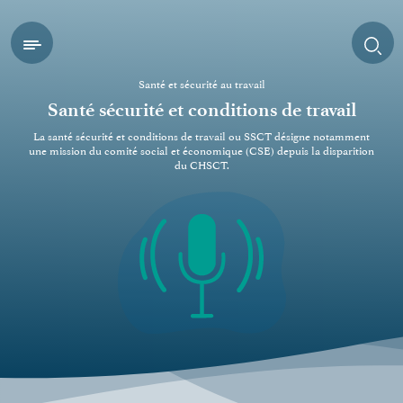
Skip
to
content
Santé et sécurité au travail
Santé sécurité et conditions de travail
La santé sécurité et conditions de travail ou SSCT désigne notamment
une mission du comité social et économique (CSE) depuis la disparition
du CHSCT.