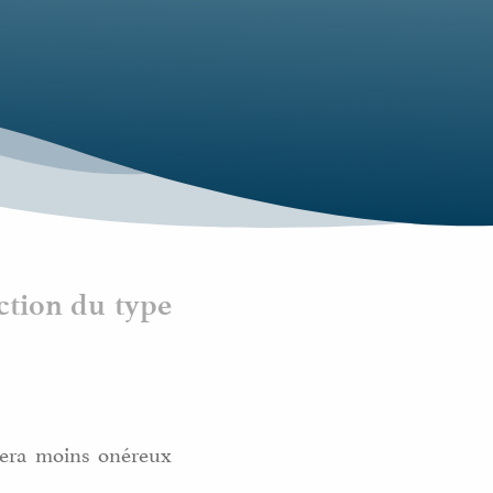
ction du type
 sera moins onéreux