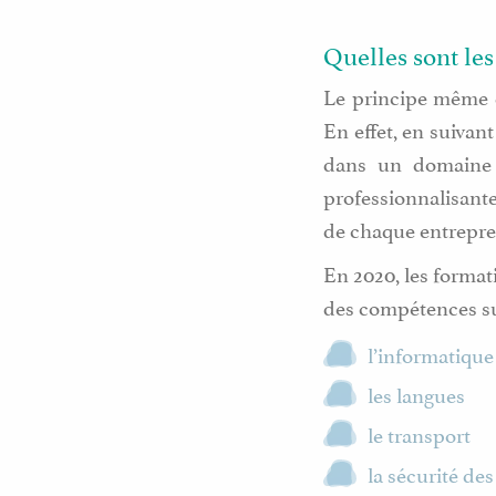
Quelles sont le
Le principe même d
En effet, en suivan
dans un domaine p
professionnalisante
de chaque entrepre
En 2020, les format
des compétences su
l’informatique
les langues
le transport
la sécurité de