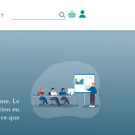
 ?
ême. Le
tion en
 ce que