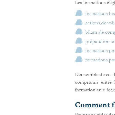
Les formations éligi
formations ins
actions de val
bilans de com
préparation au
formations pou
formations po
L’ensemble de ces f
compromis entre le
formation en e-lear
Comment fo
Pour vous aider da